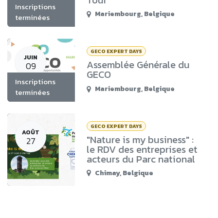
Tour"
Inscriptions
Mariembourg
,
Belgique
terminées
GECO EXPERT DAYS
JUIN
Assemblée Générale du
09
GECO
Inscriptions
Mariembourg
,
Belgique
terminées
GECO EXPERT DAYS
AOÛT
"Nature is my business" :
27
le RDV des entreprises et
acteurs du Parc national
Chimay
,
Belgique