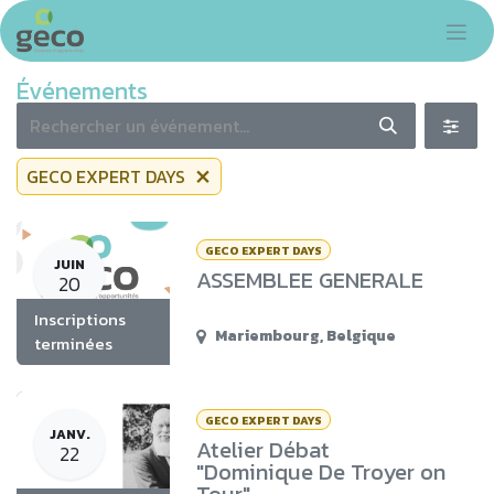
Se rendre au contenu
Événements
GECO EXPERT DAYS
GECO EXPERT DAYS
JUIN
ASSEMBLEE GENERALE
20
Inscriptions
Mariembourg
,
Belgique
terminées
GECO EXPERT DAYS
JANV.
Atelier Débat
22
"Dominique De Troyer on