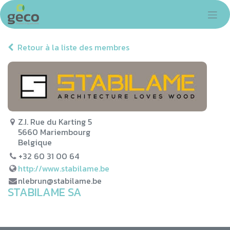
Se rendre au contenu
Retour à la liste des membres
Z.I. Rue du Karting 5
5660 Mariembourg
Belgique
+32 60 31 00 64
http://www.stabilame.be
nlebrun@stabilame.be
STABILAME SA