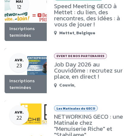
MAI
Speed Meeting GECO à
12
Mettet : du lien, des
rencontres, des idées : à
vous de jouer !
Inscriptions
Mettet
,
Belgique
terminées
EVENT DE NOS PARTENAIRES
AVR.
Job Day 2026 au
23
Couvidôme : recrutez sur
place, en direct !
Inscriptions
Couvin
,
terminées
Les Matinales du GECO
AVR.
NETWORKING GECO : une
22
Matinale chez
"Menuiserie Riche" et
"Stabilame"