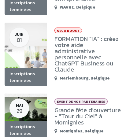
Inscriptions
WAVRE
,
Belgique
terminées
GECO BOOST
JUIN
FORMATION "IA" : créez
01
votre aide
administrative
personnelle avec
ChatGPT Business ou
Claude
Inscriptions
Mariembourg
,
Belgique
terminées
EVENT DE NOS PARTENAIRES
MAI
Grande fête d’ouverture
29
- "Tour du Ciel" à
Momignies
Inscriptions
Momignies
,
Belgique
terminées