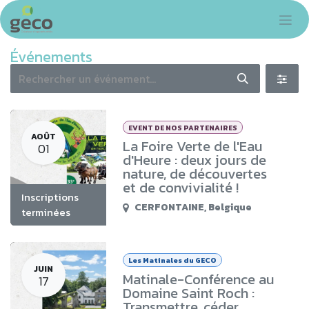
Se rendre au contenu
Événements
EVENT DE NOS PARTENAIRES
AOÛT
La Foire Verte de l'Eau
01
d'Heure : deux jours de
nature, de découvertes
et de convivialité !
Inscriptions
CERFONTAINE
,
Belgique
terminées
Les Matinales du GECO
JUIN
Matinale-Conférence au
17
Domaine Saint Roch :
Transmettre, céder,