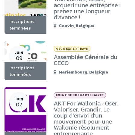
acquérir une entreprise :
prenez une longueur
d'avance !
Inscriptions
Couvin
,
Belgique
terminées
GECO EXPERT DAYS
JUIN
Assemblée Générale du
09
GECO
Inscriptions
Mariembourg
,
Belgique
terminées
EVENT DE NOS PARTENAIRES
JUIN
AKT For Wallonia : Oser.
02
Valoriser. Grandir. Le
coup d’envoi d’un
mouvement pour une
Wallonie résolument
entreprenante.