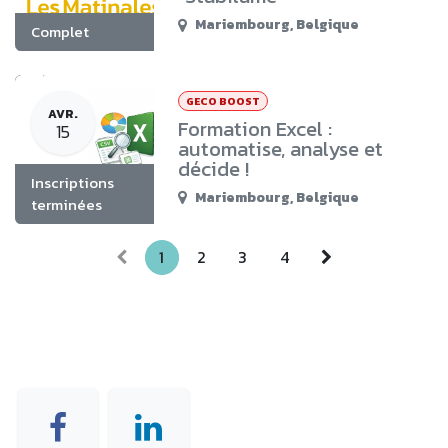
Mariembourg
,
Belgique
Complet
GECO BOOST
AVR.
Formation Excel :
15
automatise, analyse et
décide !
Inscriptions
Mariembourg
,
Belgique
terminées
1
2
3
4