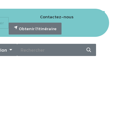
Contactez-nous
er
tter GECO
Obtenir l'itinéraire
ion