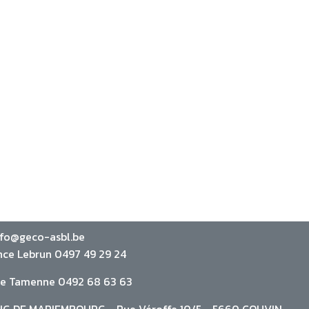
nfo@geco-asbl.be
nce Lebrun 0497 49 29 24
ie Tamenne 0492 68 63 63
G DE MARIEMBOURG - Rue Véroffe 10/5 - 5660 COUVIN